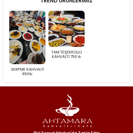
TREND ÜRÜNLERİMİZ
TAM TEŞEKKÜLLÜ
KAHVALTI 750 ₺
SERPME KAHVALTI
650₺
Bizi Sosyal Medya'da Takip Edin