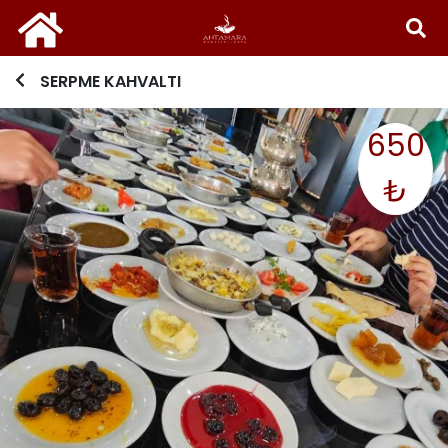
SERPME KAHVALTI
650
₺