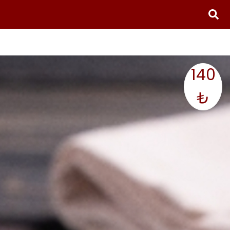
140
₺