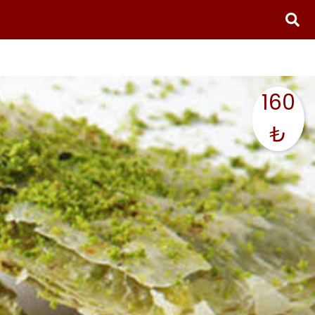
160
₺