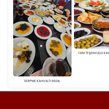
TAM TEŞEKKÜLLÜ KA
SERPME KAHVALTI 650₺