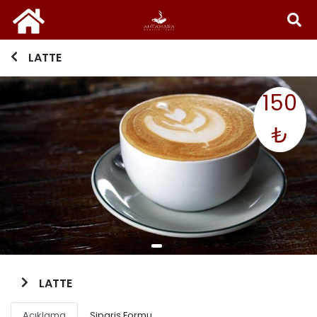
LATTE
150
₺
LATTE
Açıklama
Sipariş Formu